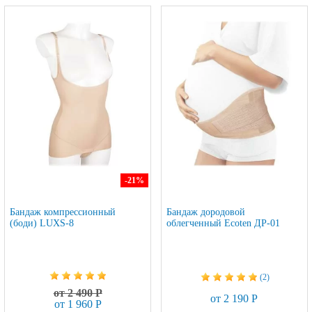
-21
%
Бандаж компрессионный
Бандаж дородовой
(боди) LUXS-8
облегченный Ecoten ДР-01
(2)
от 2 490 Р
от 2 190 Р
от 1 960 Р