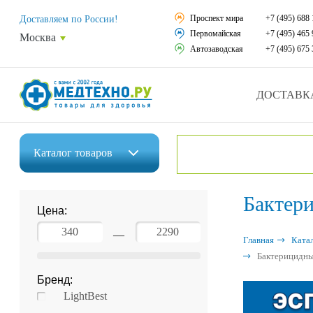
Средства реабили
Проспект мира
+7 (495) 688 
Доставляем по России!
Первомайская
+7 (495) 465 
Москва
Средства по уход
Автозаводская
+7 (495) 675 
Ортопедические и
ДОСТАВК
Ортопедические м
Домашняя медтех
Каталог
товаров
Экология дома
Инвалидные коляски
Бактер
Товары для красот
Цена:
Средства реабилитации
Товары для враче
—
Главная
Ката
Средства по уходу за больными
Бактерицидны
Уникальные и пол
Бренд:
Ортопедические изделия
Распродажа
LightBest
Ортопедические матрасы и подушки