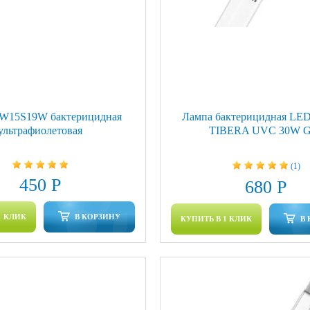
W15S19W бактерицидная
Лампа бактерицидная L
ультрафиолетовая
TIBERA UVC 30W G
(1)
450 Р
680 Р
1 КЛИК
В КОРЗИНУ
КУПИТЬ В 1 КЛИК
В