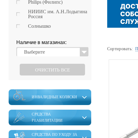
Philips (Филипс)
Уценка
НИИИС им. А.Н.Лодыгина
Домашняя медтехника
Россия
Прокат инвалидн
Солнышко
Экология дома
Товары для красоты и здоровья
Наличие в магазинах:
Сортировать:
П
Выберите
Товары для врачей и мед.учреждений
Уникальные и полезные товары
ОЧИСТИТЬ ВСЕ
Распродажа
Уценка
ИНВАЛИДНЫЕ КОЛЯСКИ
Прокат инвалидной техники
СРЕДСТВА
РЕАБИЛИТАЦИИ
СРЕДСТВА ПО УХОДУ ЗА