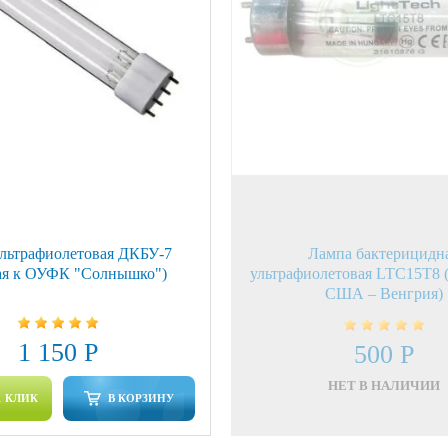
льтрафиолетовая ДКБУ-7
Лампа бактерицидн
ая к ОУФК "Солнышко")
ультрафиолетовая LTC15T8 (
США – Венгрия)
1 150 Р
500 Р
НЕТ В НАЛИЧИИ
1 КЛИК
В КОРЗИНУ