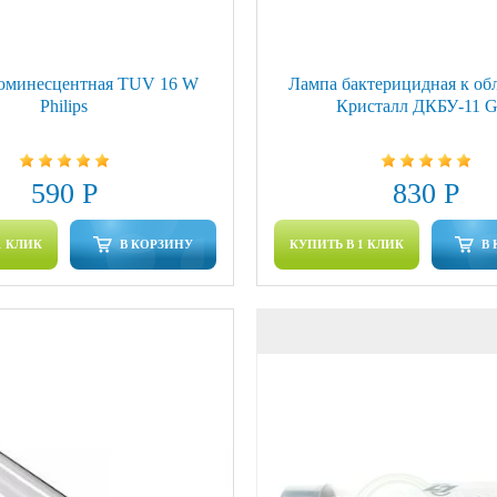
юминесцентная TUV 16 W
Лампа бактерицидная к об
Philips
Кристалл ДКБУ-11 
590 Р
830 Р
1 КЛИК
В КОРЗИНУ
КУПИТЬ В 1 КЛИК
В