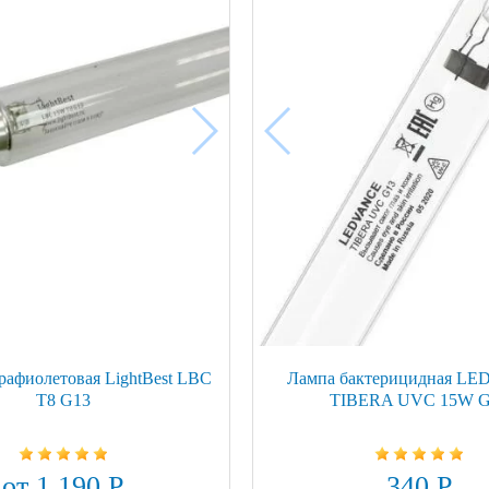
рафиолетовая LightBest LBC
Лампа бактерицидная L
T8 G13
TIBERA UVC 15W G
от 1 190 Р
340 Р