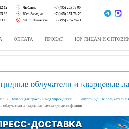
тации
12 12
Люблино
+7 (495) 255 78 00
95 62
Юго-Западная
+7 (495) 255-78-70
у за больными
33 15
МО г. Жуковский
+7 (495) 255-78-71
зделия
А
ОПЛАТА
ПРОКАТ
ЮР. ЛИЦАМ И ОПТОВИ
атрасы и подушки
ника
ицидные облучатели и кварцевые л
ы и здоровья
й и мед.учреждений
лог
Товары для врачей и мед.учреждений
Бактерицидные облучатели и 
е облучатели и кварцевые лампы для дезинфекции
езные товары