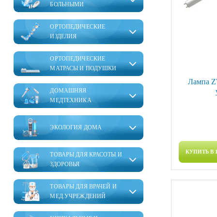
БОЛЬНЫМИ
ОРТОПЕДИЧЕСКИЕ
ИЗДЕЛИЯ
ОРТОПЕДИЧЕСКИЕ
МАТРАСЫ И ПОДУШКИ
Лампа Z
ДОМАШНЯЯ
МЕДТЕХНИКА
ЭКОЛОГИЯ ДОМА
КУПИТЬ В 
ТОВАРЫ ДЛЯ КРАСОТЫ И
ЗДОРОВЬЯ
ТОВАРЫ ДЛЯ ВРАЧЕЙ И
МЕД.УЧРЕЖДЕНИЙ