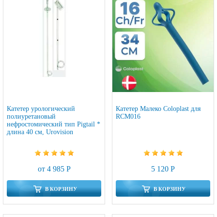
Катетер урологический
Катетер Малеко Coloplast для
полиуретановый
RCM016
нефростомический тип Pigtail *
длина 40 см, Urovision
от 4 985 Р
5 120 Р
В КОРЗИНУ
В КОРЗИНУ