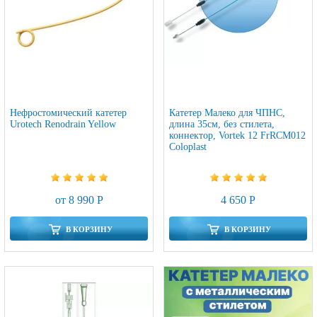
Нефростомический катетер
Катетер Малеко для ЧПНС,
Urotech Renodrain Yellow
длина 35см, без стилета,
коннектор, Vortek 12 FrRCM012
Coloplast
от 8 990 Р
4 650 Р
В КОРЗИНУ
В КОРЗИНУ