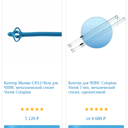
Катетер Малеко CH12/36см для
Катетер для ЧПНС Coloplast
ЧПНС металлический стилет
Vortek J тип, металический
Vortek Coloplast
стилет, однопетлевой
5 120 Р
от 6 680 Р