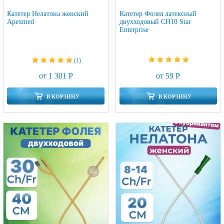
Катетер Нелатона женский
Катетер Фолея латексный
Apexmed
двухходовый CH10 Star
Enterprise
(1)
от 59 Р
от 1 301 Р
В КОРЗИНУ
В КОРЗИНУ