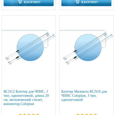
В КОРЗИНУ
В КОРЗИНУ
RCJ112 Катетер для ЧПНС, J
Катетер Малекота RCJ110 для
тип, однопетлевой, длина 29
ЧПНС Coloplast, J тип,
см, металический стилет,
однопетлевой
коннектор,Coloplast