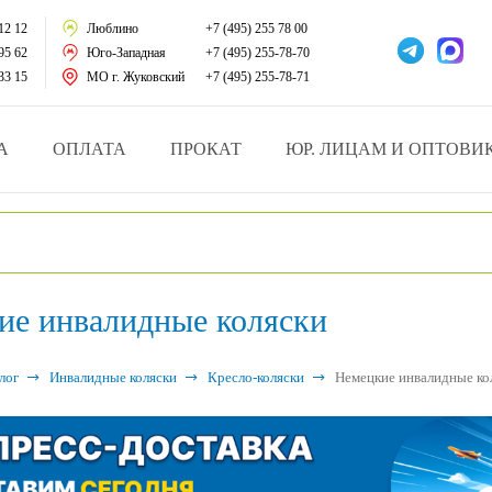
тации
12 12
Люблино
+7 (495) 255 78 00
95 62
Юго-Западная
+7 (495) 255-78-70
у за больными
33 15
МО г. Жуковский
+7 (495) 255-78-71
зделия
А
ОПЛАТА
ПРОКАТ
ЮР. ЛИЦАМ И ОПТОВИ
атрасы и подушки
ника
ие инвалидные коляски
ы и здоровья
й и мед.учреждений
лог
Инвалидные коляски
Кресло-коляски
Немецкие инвалидные ко
езные товары