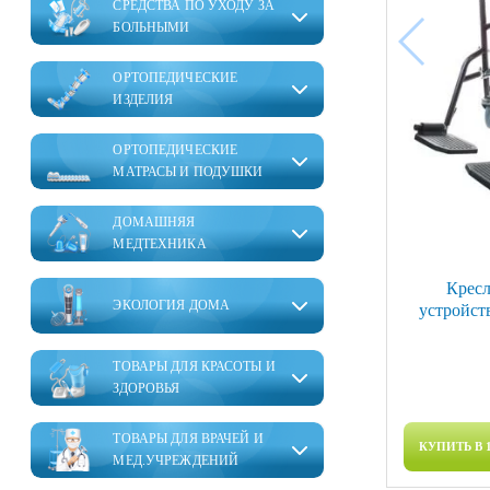
СРЕДСТВА ПО УХОДУ ЗА
БОЛЬНЫМИ
ОРТОПЕДИЧЕСКИЕ
ИЗДЕЛИЯ
ОРТОПЕДИЧЕСКИЕ
МАТРАСЫ И ПОДУШКИ
ДОМАШНЯЯ
МЕДТЕХНИКА
Кресл
ЭКОЛОГИЯ ДОМА
устройст
ТОВАРЫ ДЛЯ КРАСОТЫ И
ЗДОРОВЬЯ
ТОВАРЫ ДЛЯ ВРАЧЕЙ И
КУПИТЬ В 
МЕД.УЧРЕЖДЕНИЙ