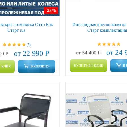
-23
%
я кресло-коляска Отто Бок
Инвалидная кресло-коляска
Старт rus
Старт комплектация
(5)
от 24 
от 22 990 Р
от 54 400 Р
00 Р
КУПИТЬ В 1 КЛИК
В
1 КЛИК
В КОРЗИНУ