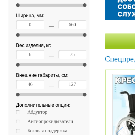
Уценка
Домашняя медтехника
Ширина, мм:
Прокат инвалидн
—
Экология дома
Товары для красоты и здоровья
Вес изделия, кг:
Товары для врачей и мед.учреждений
—
Спецпре
Уникальные и полезные товары
Внешние габариты, см:
Распродажа
—
Уценка
Дополнительные опции:
Прокат инвалидной техники
Абдуктор
Антиопрокидыватели
Боковая поддержка