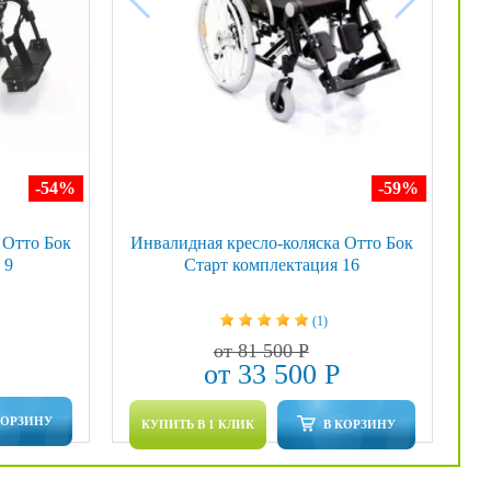
-54
%
-59
%
 Отто Бок
Инвалидная кресло-коляска Отто Бок
 9
Старт комплектация 16
(1)
от 81 500 Р
от 33 500 Р
КОРЗИНУ
КУПИТЬ В 1 КЛИК
В КОРЗИНУ