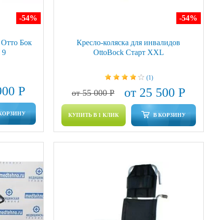
-54
%
-54
%
 Отто Бок
Кресло-коляска для инвалидов
 9
OttoBock Старт XXL
(1)
900 Р
от 25 500 Р
от 55 000 Р
 КОРЗИНУ
КУПИТЬ В 1 КЛИК
В КОРЗИНУ