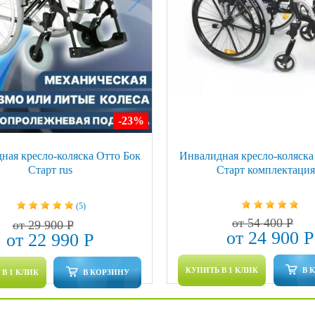
-23
%
ная кресло-коляска Отто Бок
Инвалидная кресло-коляска
Старт rus
Старт комплектация
(5)
от 54 400 Р
от 29 900 Р
от 24 900 Р
от 22 990 Р
КУПИТЬ В 1 КЛИК
В 
В 1 КЛИК
В КОРЗИНУ