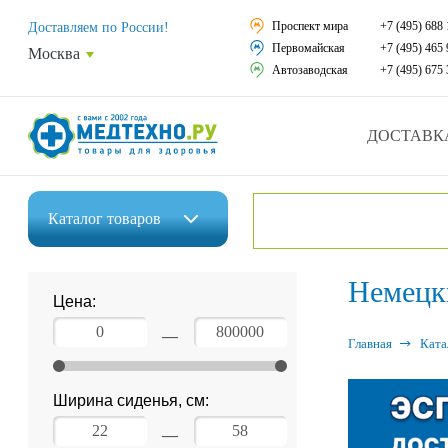
Средства реабили
Проспект мира
+7 (495) 688 
Доставляем по России!
Первомайская
+7 (495) 465 
Москва
Средства по уход
Автозаводская
+7 (495) 675 
Ортопедические и
ДОСТАВК
Ортопедические м
Домашняя медтех
Каталог
товаров
Экология дома
Инвалидные коляски
Немецк
Товары для красот
Цена:
Средства реабилитации
Товары для враче
—
Главная
Ката
Средства по уходу за больными
Уникальные и пол
Ширина сиденья, см:
Ортопедические изделия
Распродажа
—
Ортопедические матрасы и подушки